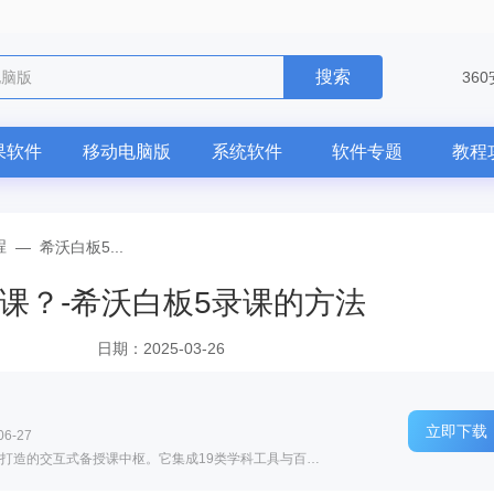
搜索
电脑版
36
果软件
移动电脑版
系统软件
软件专题
教程
程
—
希沃白板5...
课？-希沃白板5录课的方法
日期：2025-03-26
立即下载
6-27
软件介绍: 希沃白板5电脑版是专为中小学教师打造的交互式备授课中枢。它集成19类学科工具与百万级课件库，...