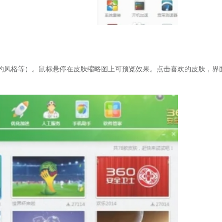
约风格等）。鼠标悬停在皮肤缩略图上可预览效果。点击喜欢的皮肤，界