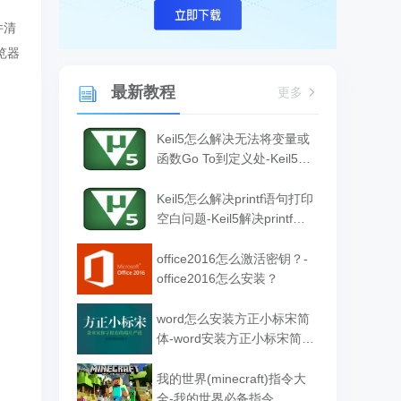
件清
览器
最新教程
更多
Keil5怎么解决无法将变量或
函数Go To到定义处-Keil5解
决无法将变量或函数Go To
到定义处的方法
Keil5怎么解决printf语句打印
空白问题-Keil5解决printf语
句打印空白问题的方法
office2016怎么激活密钥？-
office2016怎么安装？
word怎么安装方正小标宋简
体-word安装方正小标宋简体
的方法
我的世界(minecraft)指令大
全-我的世界必备指令