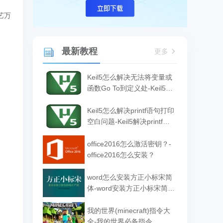
艺万
最新教程
更多
Keil5怎么解决无法将变量或
函数Go To到定义处-Keil5解
决无法将变量或函数Go To
到定义处的方法
Keil5怎么解决printf语句打印
空白问题-Keil5解决printf语
句打印空白问题的方法
office2016怎么激活密钥？-
office2016怎么安装？
word怎么安装方正小标宋简
体-word安装方正小标宋简体
的方法
我的世界(minecraft)指令大
全-我的世界必备指令