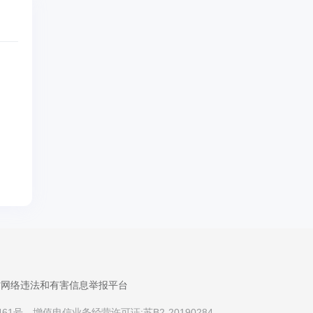
省网络违法和有害信息举报平台
461号
增值电信业务经营许可证:苏B2-20190284