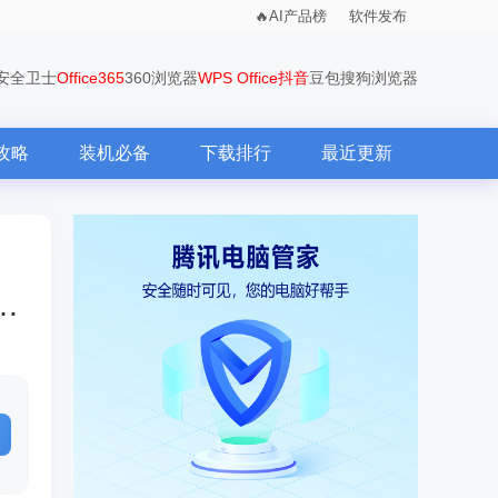
AI产品榜
软件发布
0安全卫士
Office365
360浏览器
WPS Office
抖音
豆包
搜狗浏览器
攻略
装机必备
下载排行
最近更新
收起列表？-爱奇艺万能播放器在启动时自动收起列表的方法