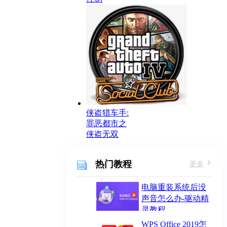
侠盗猎车手:
罪恶都市之
侠盗无双
热门教程
更多
电脑重装系统后没
声音怎么办-驱动精
灵教程
WPS Office 2019怎