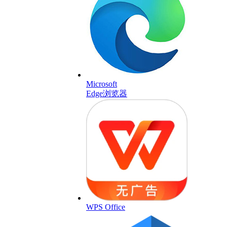
Microsoft
Edge浏览器
WPS Office