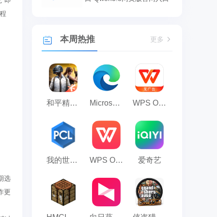
”即
程
本周热推
更多
和平精英模拟器应用宝版
Microsoft Edge浏览器
WPS Office
我的世界PCL2启动器
WPS Office 2023
爱奇艺
期选
作更