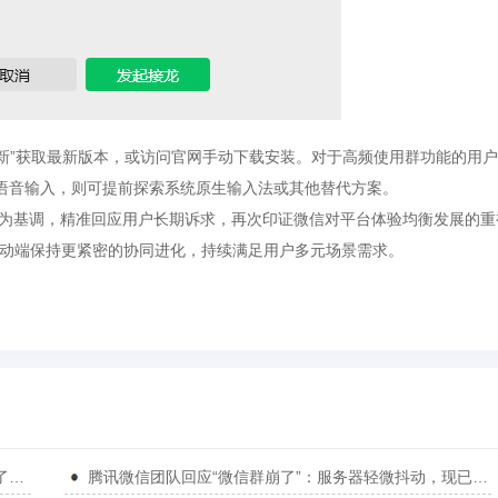
更新”获取最新版本，或访问官网手动下载安装。对于高频使用群功能的用
语音输入，则可提前探索系统原生输入法或其他替代方案。
优细节”为基调，精准回应用户长期诉求，再次印证微信对平台体验均衡发展的
移动端保持更紧密的协同进化，持续满足用户多元场景需求。
尝鲜体验！微信Win/Mac/ios全新发布，来看看都更新了什么功能！
腾讯微信团队回应“微信群崩了”：服务器轻微抖动，现已恢复