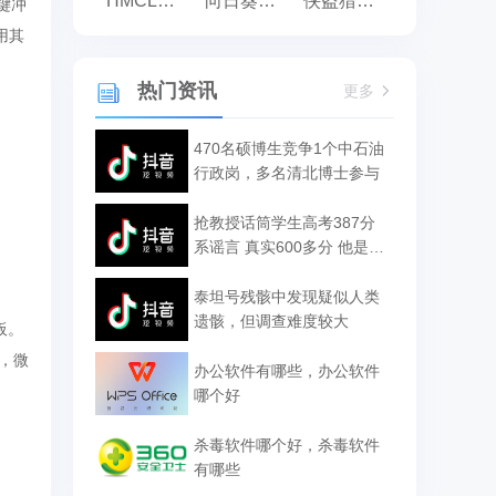
HMCL启动器
向日葵远程控制
侠盗猎车手:罪恶都市之侠盗无双
键冲
用其
热门资讯
更多
470名硕博生竞争1个中石油
行政岗，多名清北博士参与
抢教授话筒学生高考387分
系谣言 真实600多分 他是学
霸
泰坦号残骸中发现疑似人类
遗骸，但调查难度较大
板。
，微
办公软件有哪些，办公软件
哪个好
杀毒软件哪个好，杀毒软件
有哪些