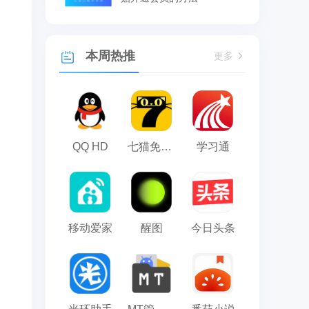
本周热推
更多
QQ HD
七猫免费小说
学习通
移动爱家
醒图
今日头条