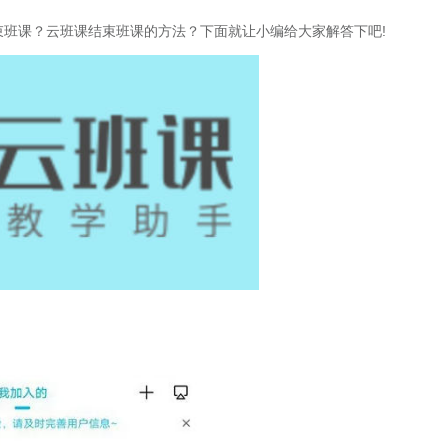
束班课？云班课结束班课的方法？下面就让小编给大家解答下吧!