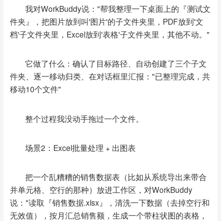
我对WorkBuddy说："帮我整理一下桌面上的『测试文
件夹』，把图片放到叫'图片'的子文件夹里，PDF放到'文
档'子文件夹里，Excel放到'表格'子文件夹里，其他不动。"
它做了什么：
确认了目标路径、
自动创建了三个子文
件夹、
逐一移动归类、
在对话框里汇报："已整理完成，共
移动10个文件"
整个过程我没动手拖过一个文件。
场景2：Excel批量处理 + 出图表
把一个乱糟糟的销售数据表（比如从系统导出来带合
并单元格、空行的那种）放进工作区，对WorkBuddy
说：
"读取『销售数据.xlsx』，清洗一下数据（去掉空行和
无效值），按月汇总销售额，生成一个带柱状图的表格，