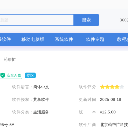
搜索
36
果软件
移动电脑版
系统软件
软件专题
教程
—
药帮忙
专区
软件语言
：
简体中文
软件评分
：
软件授权
：
共享软件
更新时间
：
2025-08-18
软件分类
：
生活服务
版本
：
v12.5.00
95号-5A
软件厂商
：
北京药帮忙科技