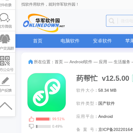
找软件用软件，就到华军软件园！
QQ
首页
电脑软件
安卓软件
苹
所在位置：
首页
—
Android软件
—
应用
—
生活服务
药帮忙 v12.5.00
软件大小
：
58.34 MB
软件类型
：
国产软件
应用平台
：
Android
99.51%
0.49%
备案号
：
京ICP备20220164