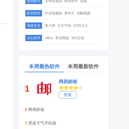
游戏娱乐
雷神加速器
腾讯助手
迅游
影音软件
抖音电脑版
爱奇艺
优酷视频
系统安全
鲁大师
方正字体
2345卫士
办公软件
office
夸克网盘
360压缩
本周最热软件
本周最新软件
网易邮箱
1
查看
2
网易邮箱
3
墨迹天气手机版