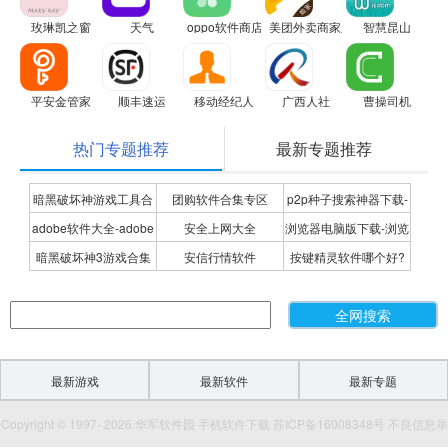
玫琳凯之窗
天气
oppo软件商店
美团外卖商家版
智慧昆山
平安金管家
顺丰速运
移动经纪人
广西人社
曹操司机
热门专题推荐
最新专题推荐
暗黑破坏神游戏工具合
团购软件合集专区
p2p种子搜索神器下载-
adobe软件大全-adobe
安全上网大全
浏览器电脑版下载-浏览
集
P2P种子搜索神器专题
暗黑破坏神3游戏合集
安信行情软件
按键精灵软件哪个好?
全系列软件下载-adobe
器下载合集
按键精灵软件合集
软件下载
最新游戏
最新软件
最新专题
Copyright © 1997- 2026 华军软件园 手机软件下载 苏ICP备16008348号 不良信息举