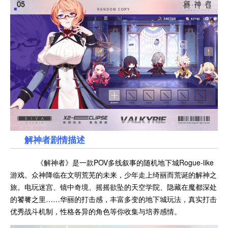
解神者剧情描述
《解神者》是一款POV多线叙事的随机地下城Rogue-like
游戏。众神降临在文明荒芜的未来，少年走上绮丽而荒诞的解神之
旅。电玩迷宫、镜中奇境、摇摇欲坠的天空学院、隐藏在魔都深处
的饕餮之里……华丽的打击感，丰富多变的地下城玩法，真实打击
优秀战斗机制，性格各异的角色等你收集与培养感情。