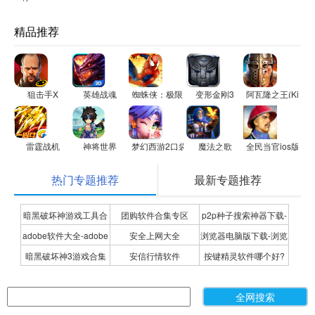
精品推荐
狙击手X
英雄战魂
蜘蛛侠：极限
变形金刚3
阿瓦隆之王(King of
雷霆战机
神将世界
梦幻西游2口袋版
魔法之歌
全民当官ios版
热门专题推荐
最新专题推荐
暗黑破坏神游戏工具合
团购软件合集专区
p2p种子搜索神器下载-
adobe软件大全-adobe
安全上网大全
浏览器电脑版下载-浏览
集
P2P种子搜索神器专题
暗黑破坏神3游戏合集
安信行情软件
按键精灵软件哪个好?
全系列软件下载-adobe
器下载合集
按键精灵软件合集
软件下载