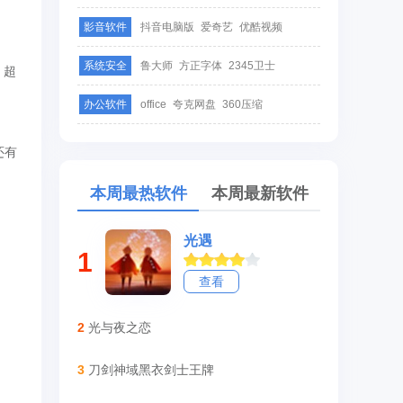
影音软件
抖音电脑版
爱奇艺
优酷视频
系统安全
鲁大师
方正字体
2345卫士
，超
办公软件
office
夸克网盘
360压缩
还有
本周最热软件
本周最新软件
光遇
1
查看
2
光与夜之恋
3
刀剑神域黑衣剑士王牌