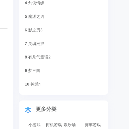
4
剑侠情缘
5
魔渊之刃
6
影之刃3
7
灵魂潮汐
8
有杀气童话2
9
梦三国
10
神武4
更多分类
小游戏
街机游戏
娱乐场游戏
赛车游戏