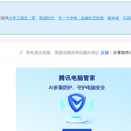
还提供
少年三国志：零
、
群雄时代
、
另一个伊甸：超越时空的猫
、
解神者
、
石器
若有违法违规、资源包错误等问题向我们
反馈
！
分享软件