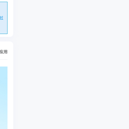
时
/应用