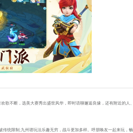
欢歌不断，选美大赛秀出盛世风华，即时语聊邂逅良缘，还有附近的人
破传统限制;九州谱玩法乐趣无穷，战斗更加多样。呼朋唤友一起来玩，