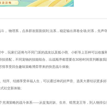
 。物理系，点杀群攻面面俱到;法系，稳定输出席卷全场;封系，先声
中，玩家们还将与不同门派的战友以及狐小萌、小昕等上百种可以收服
特技搭配，不同宠物的技能组合、出战顺序都需要在30秒时间里判断敌我
尽情享受回合趣味策略博弈带来的快意战斗体验;
、结拜、结婚享受幸福人生，可以通过神武好声音、选美大赛结识更多好
式社交新体验;
一个充满策略的战斗体系——从捉鬼封妖、生肖、暗黑龙王等，到人物排位