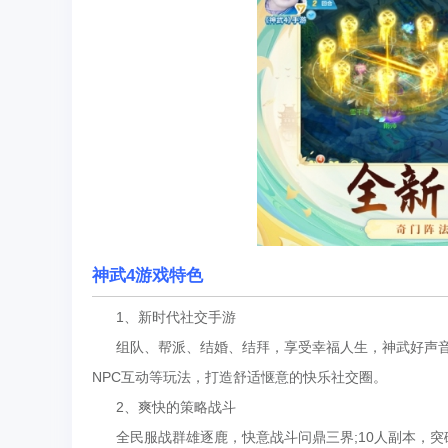
神武4游戏特色
1、新时代社交手游
组队、帮派、结婚、结拜，享受幸福人生，神武好声音
NPC互动等玩法，打造舒适惬意的快乐社交圈。
2、爽快的策略战斗
全民服战群雄逐鹿，快意战斗问鼎三界;10人副本，突