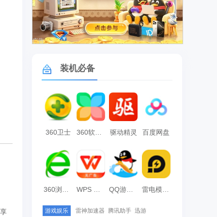
广告
装机必备
360卫士
360软件管家
驱动精灵
百度网盘
、
360浏览器
WPS Office
QQ游戏大厅
雷电模拟器
游戏娱乐
雷神加速器
腾讯助手
迅游
畅享