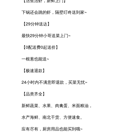
【活鱼活虾，新鲜上门】
下锅还会跳的虾，隔壁叮咚送到家~
【29分钟送达】
最快29分钟小哥送菜上门~
【0配送费0起送价】
一根葱也能送~
【极速退款】
24小时内不满意即退款，买菜无忧~
【品类齐全】
新鲜蔬菜、水果、肉禽蛋、米面粮油，
水产海鲜、南北干货、方便速食。
应有尽有，厨房用品也能买到哦~