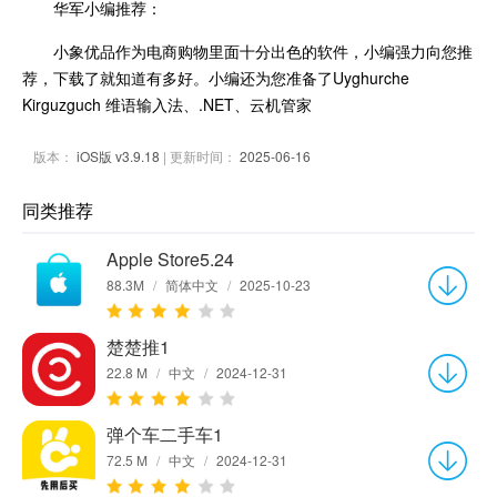
华军小编推荐：
小象优品作为电商购物里面十分出色的软件，小编强力向您推
荐，下载了就知道有多好。小编还为您准备了Uyghurche
Kirguzguch 维语输入法、.NET、云机管家
版本：
iOS版 v3.9.18
| 更新时间：
2025-06-16
同类推荐
Apple Store5.24
88.3M
/
简体中文
/
2025-10-23
楚楚推1
22.8 M
/
中文
/
2024-12-31
弹个车二手车1
72.5 M
/
中文
/
2024-12-31