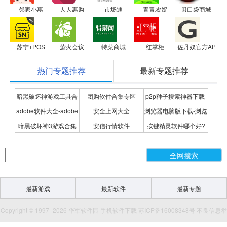
邻家小惠
人人惠购
市场通
青青农贸
贝口袋商城
苏宁+POS
萤火会议
特菜商城
红掌柜
佐丹奴官方APP
热门专题推荐
最新专题推荐
暗黑破坏神游戏工具合
团购软件合集专区
p2p种子搜索神器下载-
adobe软件大全-adobe
安全上网大全
浏览器电脑版下载-浏览
集
P2P种子搜索神器专题
暗黑破坏神3游戏合集
安信行情软件
按键精灵软件哪个好?
全系列软件下载-adobe
器下载合集
按键精灵软件合集
软件下载
最新游戏
最新软件
最新专题
Copyright © 1997- 2026 华军软件园 手机软件下载 苏ICP备16008348号 不良信息举