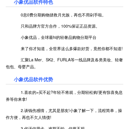
小象优品
软件特色
0息0费分期购物拯救月光族，再也不用剁手啦。
只和品牌方官方合作，100%保证正品资源。
小象优品，全球最hi的轻奢品购物分期平台
来了你才知道，全世界这么多爆款好货，竟然你都不知道!
汇聚La Mer、SK2、FURLA等一线品牌及各类美妆、轻奢
包包、母婴产品。
小象优品
软件优势
1.喜欢的=买不起?年轻不将就，分期轻松购!更有惊喜免息
券等你来拿!
2.谈钱伤感情，尤其是朋友!小象了解一下，流程简单，操
作方便，再也不欠人情债!
3.代还信用卡，逾期不怕，信誉不损。