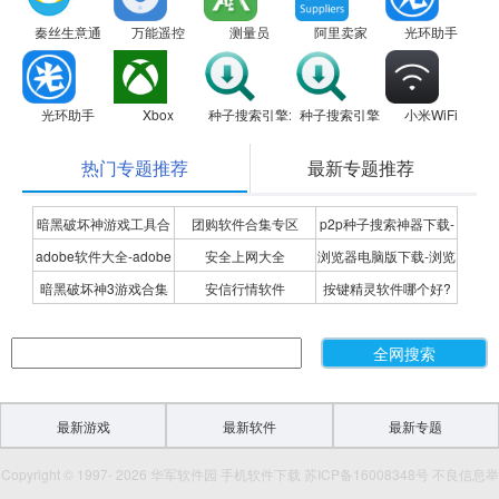
秦丝生意通
万能遥控
测量员
阿里卖家
光环助手
光环助手
Xbox
种子搜索引擎:Torrent Search Engine
种子搜索引擎:Torrent Search Eng
小米WiFi
热门专题推荐
最新专题推荐
暗黑破坏神游戏工具合
团购软件合集专区
p2p种子搜索神器下载-
adobe软件大全-adobe
安全上网大全
浏览器电脑版下载-浏览
集
P2P种子搜索神器专题
暗黑破坏神3游戏合集
安信行情软件
按键精灵软件哪个好?
全系列软件下载-adobe
器下载合集
按键精灵软件合集
软件下载
最新游戏
最新软件
最新专题
Copyright © 1997- 2026 华军软件园 手机软件下载 苏ICP备16008348号 不良信息举