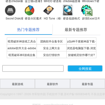
硬盘chkdsk修复工具
金士顿u盘修复工具2012
MHDD 硬盘检测工具
chkdsk磁盘修复工具
Windows下硬
Secret Disk(硬盘加密工具)
硬盘分区魔术师
HD Tune（移动硬盘修复）
硬盘低级格式化工具
超强Excel文件恢
热门专题推荐
最新专题推荐
暗黑破坏神游戏工具合
团购软件合集专区
p2p种子搜索神器下载-
adobe软件大全-adobe
安全上网大全
浏览器电脑版下载-浏览
集
P2P种子搜索神器专题
暗黑破坏神3游戏合集
安信行情软件
按键精灵软件哪个好?
全系列软件下载-adobe
器下载合集
按键精灵软件合集
软件下载
最新游戏
最新软件
最新专题
Copyright © 1997- 2026 华军软件园 手机软件下载 苏ICP备16008348号 不良信息举
报邮箱：news@onlinedown.net