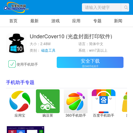
首页
最新
游戏
应用
专题
新闻
UnderCover10 (光盘封面打印软件)
大小：2.48M
语言：简体中文
类别：
磁盘工具
系统：win7及以上
安全下载
使用手机助手
需2345手机助手
手机助手专题
应用宝
豌豆荚
360手机助手
百度手机助手
应