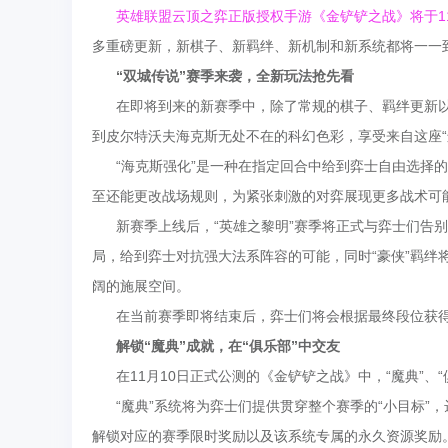
英雄联盟云顶之弈正版授权手游《金铲铲之战》将于1
多重磅更新，新棋子、新羁绊、新机制和新系统都将一一
“双城传说”赛季来袭，全新玩法抢先看
在即将到来的新赛季中，除了常规的棋子、羁绊更新以外
到皮尔特沃夫海克斯无处不在的科幻色彩，享受来自这座“
“海克斯强化”是一种在指定回合中给到弈士自由选择的全
至还能更改战场规则，为紧张刺激的对弈展现更多战术可
新赛季上线后，“英雄之黎明”赛季将正式与弈士们告别，
局，给到弈士对抗强大法系阵容的可能，同时“豪侠”羁绊
阔的施展空间。
在当前赛季即将结束后，弈士们将会根据最终段位获得
解锁“魔典”成就，在“俱乐部”中交友
在11月10日正式公测的《金铲铲之战》中，“魔典”、
“魔典”系统将为弈士们提供贯穿整个赛季的“小目标”，
解锁对应的赛季限时奖励以及该系统专属的永久资源奖励