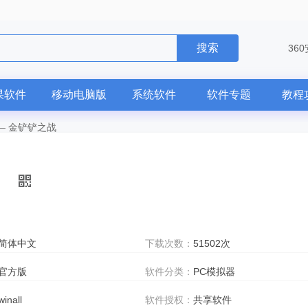
搜索
36
果软件
移动电脑版
系统软件
软件专题
教程
—
金铲铲之战
简体中文
下载次数：
51502次
官方版
软件分类：
PC模拟器
winall
软件授权：
共享软件