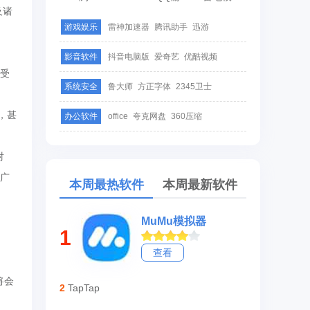
及诸
游戏娱乐
雷神加速器
腾讯助手
迅游
影音软件
抖音电脑版
爱奇艺
优酷视频
受
系统安全
鲁大师
方正字体
2345卫士
，甚
办公软件
office
夸克网盘
360压缩
对
供广
本周最热软件
本周最新软件
MuMu模拟器
1
查看
将会
2
TapTap