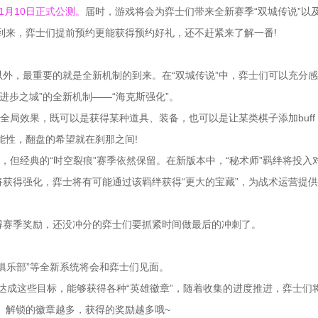
1月10日正式公测。
届时，游戏将会为弈士们带来全新赛季“双城传说”以
到来，弈士们提前预约更能获得预约好礼，还不赶紧来了解一番!
，最重要的就是全新机制的到来。在“双城传说”中，弈士们可以充分感
进步之城”的全新机制——“海克斯强化”。
局效果，既可以是获得某种道具、装备，也可以是让某类棋子添加buff
能性，翻盘的希望就在刹那之间!
但经典的“时空裂痕”赛季依然保留。在新版本中，“秘术师”羁绊将投入
将获得强化，弈士将有可能通过该羁绊获得“更大的宝藏”，为战术运营提
赛季奖励，还没冲分的弈士们要抓紧时间做最后的冲刺了。
“俱乐部”等全新系统将会和弈士们见面。
达成这些目标，能够获得各种“英雄徽章”，随着收集的进度推进，弈士们
。解锁的徽章越多，获得的奖励越多哦~