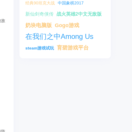
经典90坦克大战
中国象棋2017
新仙剑奇侠传
战火英雄2中文无敌版
败敌
奶块电脑版
Gogo游戏
在我们之中Among Us
育碧游戏平台
steam游戏试玩
设阵