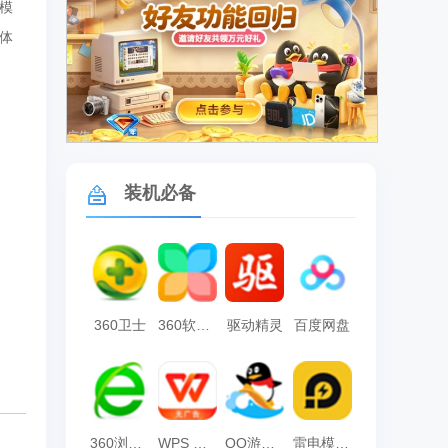
模
体
广告
装机必备
360卫士
360软件管家
驱动精灵
百度网盘
360浏览器
WPS Office
QQ游戏大厅
雷电模拟器