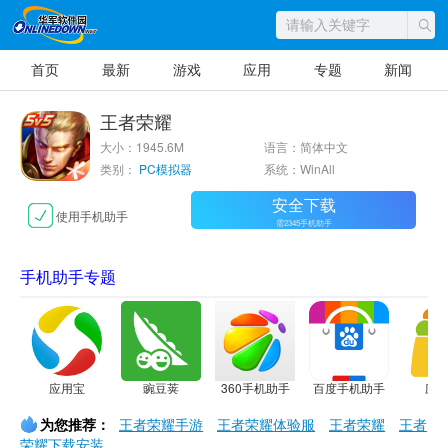
首页
最新
游戏
应用
专题
新闻
王者荣耀
大小：1945.6M
语言：简体中文
类别：
PC模拟器
系统：WinAll
安全下载
使用手机助手
需2345手机助手
手机助手专题
应用宝
豌豆荚
360手机助手
百度手机助手
应
为您推荐：
王者荣耀手游
王者荣耀体验服
王者荣耀
王者
荣耀下载安装