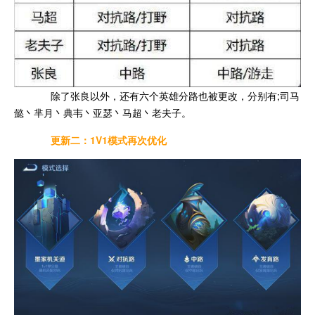
除了张良以外，还有六个英雄分路也被更改，分别有;司马
懿丶芈月丶典韦丶亚瑟丶马超丶老夫子。
更新二：1V1模式再次优化