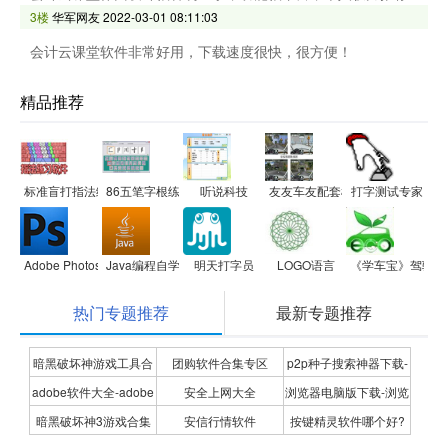
3楼
华军网友
2022-03-01 08:11:03
会计云课堂软件非常好用，下载速度很快，很方便！
精品推荐
标准盲打指法练习
86五笔字根练习
听说科技
友友车友配套模拟学车软件
打字测试专家
Adobe Photoshop CS5 ACE Exam Aid
Java编程自学软件
明天打字员
LOGO语言
《学车宝》驾驶模
热门专题推荐
最新专题推荐
暗黑破坏神游戏工具合
团购软件合集专区
p2p种子搜索神器下载-
adobe软件大全-adobe
安全上网大全
浏览器电脑版下载-浏览
集
P2P种子搜索神器专题
暗黑破坏神3游戏合集
安信行情软件
按键精灵软件哪个好?
全系列软件下载-adobe
器下载合集