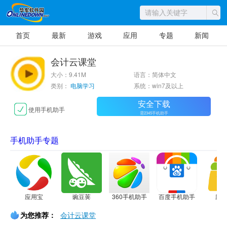
首页
最新
游戏
应用
专题
新闻
会计云课堂
大小：9.41M
语言：简体中文
类别：
电脑学习
系统：win7及以上
安全下载
使用手机助手
需2345手机助手
手机助手专题
应用宝
豌豆荚
360手机助手
百度手机助手
应
为您推荐：
会计云课堂