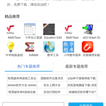
的，免费下载，继续加油吧！
精品推荐
MathType
小学生口算题生成器
Equation Editor数学公式编辑器
MathType
yEd Graph Editor
中学电路虚拟实验室
AxMath
数学工具
小学数学题库
仿真物理实验室初
热门专题推荐
最新专题推荐
暗黑破坏神游戏工具合
团购软件合集专区
p2p种子搜索神器下载-
adobe软件大全-adobe
安全上网大全
浏览器电脑版下载-浏览
集
P2P种子搜索神器专题
暗黑破坏神3游戏合集
安信行情软件
按键精灵软件哪个好?
全系列软件下载-adobe
器下载合集
按键精灵软件合集
软件下载