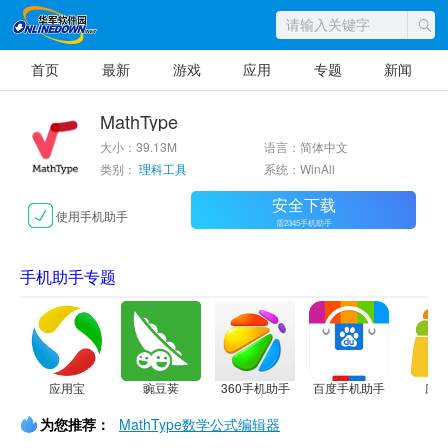
首页
最新
游戏
应用
专题
新闻
MathType
大小：39.13M
语言：简体中文
类别：
理科工具
系统：WinAll
安全下载
使用手机助手
需2345手机助手
手机助手专题
应用宝
豌豆荚
360手机助手
百度手机助手
应
为您推荐：
MathType数学公式编辑器