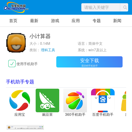
首页
最新
游戏
应用
专题
新闻
小计算器
大小：0.14M
语言：简体中文
类别：
理科工具
系统：win7及以上
安全下载
使用手机助手
需2345手机助手
手机助手专题
应用宝
豌豆荚
360手机助手
百度手机助手
应