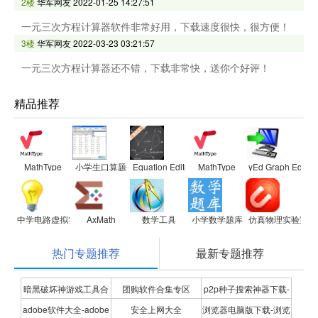
2楼
华军网友
2022-01-25 14:27:51
一元三次方程计算器软件非常好用，下载速度很快，很方便！
3楼
华军网友
2022-03-23 03:21:57
一元三次方程计算器还不错，下载非常快，送你个好评！
精品推荐
MathType
小学生口算题生成器
Equation Editor数学公式编辑器
MathType
yEd Graph Editor
中学电路虚拟实验室
AxMath
数学工具
小学数学题库
仿真物理实验室初
热门专题推荐
最新专题推荐
暗黑破坏神游戏工具合
团购软件合集专区
p2p种子搜索神器下载-
adobe软件大全-adobe
安全上网大全
浏览器电脑版下载-浏览
集
P2P种子搜索神器专题