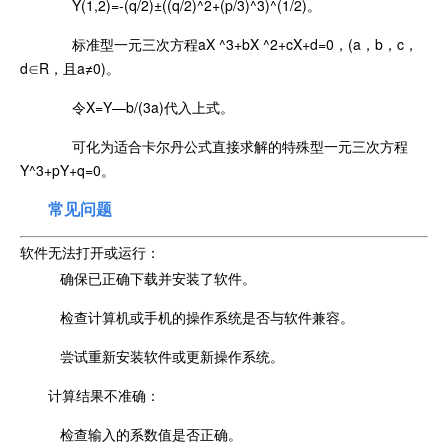
Y(1,2)=-(q/2)±((q/2)^2+(p/3)^3)^(1/2)。
标准型一元三次方程aX ^3+bX ^2+cX+d=0，(a，b，c，
d∈R，且a≠0)。
令X=Y—b/(3a)代入上式。
可化为适合卡尔丹公式直接求解的特殊型一元三次方程
Y^3+pY+q=0。
常见问题
软件无法打开或运行：
确保已正确下载并安装了软件。
检查计算机或手机的操作系统是否与软件兼容。
尝试重新安装软件或更新操作系统。
计算结果不准确：
检查输入的系数值是否正确。