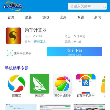
首页
最新
游戏
应用
专题
新闻
购车计算器
大小：0.96M
语言：简体中文
类别：
理科工具
系统：winall
安全下载
使用手机助手
需2345手机助手
手机助手专题
应用宝
豌豆荚
360手机助手
百度手机助手
应