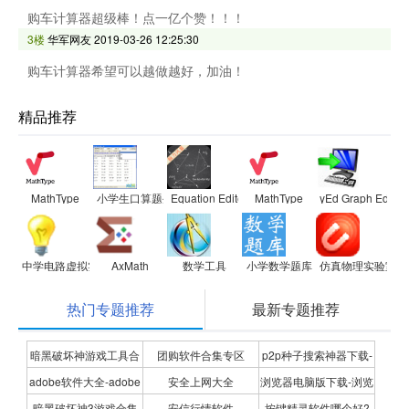
购车计算器超级棒！点一亿个赞！！！
3楼
华军网友
2019-03-26 12:25:30
购车计算器希望可以越做越好，加油！
精品推荐
MathType
小学生口算题生成器
Equation Editor数学公式编辑器
MathType
yEd Graph Editor
中学电路虚拟实验室
AxMath
数学工具
小学数学题库
仿真物理实验室初
热门专题推荐
最新专题推荐
暗黑破坏神游戏工具合
团购软件合集专区
p2p种子搜索神器下载-
adobe软件大全-adobe
安全上网大全
浏览器电脑版下载-浏览
集
P2P种子搜索神器专题
暗黑破坏神3游戏合集
安信行情软件
按键精灵软件哪个好?
全系列软件下载-adobe
器下载合集