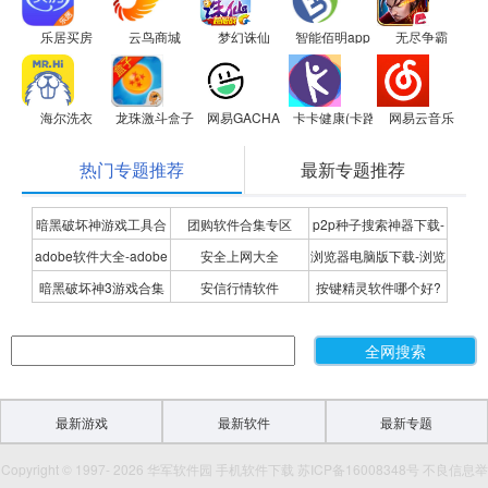
乐居买房
云鸟商城
梦幻诛仙
智能佰明app
无尽争霸
海尔洗衣
龙珠激斗盒子
网易GACHA
卡卡健康(卡路里小助手)
网易云音乐
热门专题推荐
最新专题推荐
暗黑破坏神游戏工具合
团购软件合集专区
p2p种子搜索神器下载-
adobe软件大全-adobe
安全上网大全
浏览器电脑版下载-浏览
集
P2P种子搜索神器专题
暗黑破坏神3游戏合集
安信行情软件
按键精灵软件哪个好?
全系列软件下载-adobe
器下载合集
按键精灵软件合集
软件下载
最新游戏
最新软件
最新专题
Copyright © 1997- 2026 华军软件园 手机软件下载 苏ICP备16008348号 不良信息举