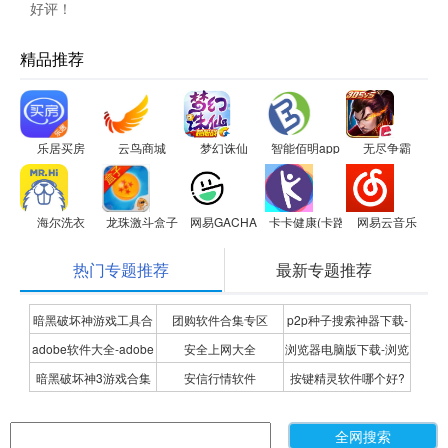
好评！
精品推荐
乐居买房
云鸟商城
梦幻诛仙
智能佰明app
无尽争霸
海尔洗衣
龙珠激斗盒子
网易GACHA
卡卡健康(卡路里小助手)
网易云音乐
热门专题推荐
最新专题推荐
暗黑破坏神游戏工具合
团购软件合集专区
p2p种子搜索神器下载-
adobe软件大全-adobe
安全上网大全
浏览器电脑版下载-浏览
集
P2P种子搜索神器专题
暗黑破坏神3游戏合集
安信行情软件
按键精灵软件哪个好?
全系列软件下载-adobe
器下载合集
按键精灵软件合集
软件下载