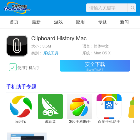
首页
最新
游戏
应用
专题
新闻
Clipboard History Mac
大小：3.5M
语言：简体中文
类别：
系统工具
系统：Mac OS X
安全下载
使用手机助手
需2345手机助手
手机助手专题
应用宝
豌豆荚
360手机助手
百度手机助手
应