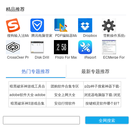
精品推荐
搜狗输入法Mac版
腾讯电脑管家
PDF编辑器Mac版
Dropbox
雪豹操作系统(SnowL
CrossOver Pro For Mac
Disk Drill
Fliqlo For Mac
iReport
ECMerge For PP
热门专题推荐
最新专题推荐
暗黑破坏神游戏工具合
团购软件合集专区
p2p种子搜索神器下载-
adobe软件大全-adobe
安全上网大全
浏览器电脑版下载-浏览
集
P2P种子搜索神器专题
暗黑破坏神3游戏合集
安信行情软件
按键精灵软件哪个好?
全系列软件下载-adobe
器下载合集
按键精灵软件合集
软件下载