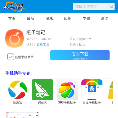
首页
最新
游戏
应用
专题
新闻
橙子笔记
大小：13.14MBM
语言：简体中文
类别：
系统工具
系统：Mac
安全下载
使用手机助手
需2345手机助手
手机助手专题
应用宝
豌豆荚
360手机助手
百度手机助手
应