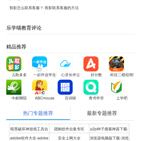
剪影怎么联系客服？-剪影联系客服的方法
乐学喵教育评论
精品推荐
儿歌多多
一起作业学生端
心灵伙伴云
好分数
科目二模拟驾驶学
中邮网院
ABCmouse
百词斩
青书学堂
上学吧
热门专题推荐
最新专题推荐
暗黑破坏神游戏工具合
团购软件合集专区
p2p种子搜索神器下载-
adobe软件大全-adobe
安全上网大全
浏览器电脑版下载-浏览
集
P2P种子搜索神器专题