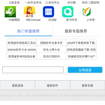
儿歌多多
一起作业学生端
心灵伙伴云
好分数
科目二模拟驾驶学
中邮网院
ABCmouse
百词斩
青书学堂
上学吧
热门专题推荐
最新专题推荐
暗黑破坏神游戏工具合
团购软件合集专区
p2p种子搜索神器下载-
adobe软件大全-adobe
安全上网大全
浏览器电脑版下载-浏览
集
P2P种子搜索神器专题
暗黑破坏神3游戏合集
安信行情软件
按键精灵软件哪个好?
全系列软件下载-adobe
器下载合集
按键精灵软件合集
软件下载
最新游戏
最新软件
最新专题
Copyright © 1997- 2026 华军软件园 手机软件下载 苏ICP备16008348号 不良信息举