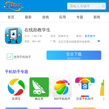
首页
最新
游戏
应用
专题
新闻
在线助教学生
大小：149.7 M
语言：简体中文
类别：
教育教学
系统：Win All
厂商：
北京万星在线教育科技有限公司
安全下载
使用手机助手
需2345手机助手
手机助手专题
应用宝
豌豆荚
360手机助手
百度手机助手
应