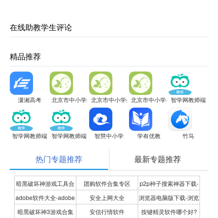
在线助教学生评论
精品推荐
潇湘高考
北京市中小学生植物栽培大赛电脑版
北京市中小学生植物栽培大赛电脑版
北京市中小学生植物栽培大赛电
智学网教师端
智学网教师端
智学网教师端
智慧中小学
学有优教
竹马
热门专题推荐
最新专题推荐
暗黑破坏神游戏工具合
团购软件合集专区
p2p种子搜索神器下载-
adobe软件大全-adobe
安全上网大全
浏览器电脑版下载-浏览
集
P2P种子搜索神器专题
暗黑破坏神3游戏合集
安信行情软件
按键精灵软件哪个好?
全系列软件下载-adobe
器下载合集