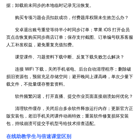
据；卸载前未同步的本地临时记录无法恢复。
购买专项习题会员扣款成功，付费题库权限未生效怎么办？
安卓退出账号重登等待半小时同步订单；苹果 iOS 打开会员
页点击恢复购买同步商店订单；保存支付截图、订单编号联系客服
人工补发权益，避免重复充值扣费。
课堂课件、习题资料下载中断、反复下载失败怎么解决？
连接 WiFi 下载，关闭手机省电、后台自动清理程序；删除破
损旧资源包，预留充足存储空间；避开晚间上课高峰，单次少量下
载文件，不批量缓存整套资料。
软件频繁闪退，打开直播、提交作业页面直接崩溃如何优化？
清理软件缓存，关闭后台多余软件释放运行内存；更新官方正
版安装包，老旧手机关闭课件动画特效；重装软件修复损坏安装
包，持续崩溃可提交手机型号给技术排查适配。
在线助教学生与倍速课堂区别