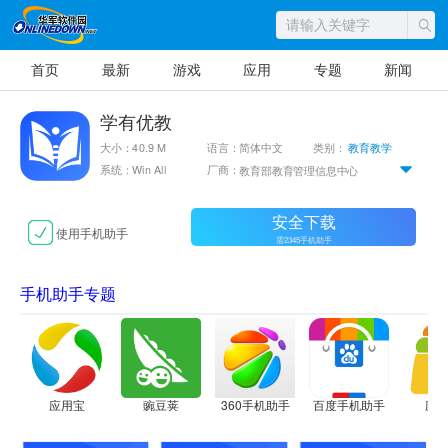
首页
最新
游戏
应用
专题
新闻
学有优教
大小：40.9 M
语言：简体中文
类别：
教育教学
系统：Win All
厂商：
教育部教育管理信息中心
安全下载
使用手机助手
需2345手机助手
手机助手专题
应用宝
豌豆荚
360手机助手
百度手机助手
应