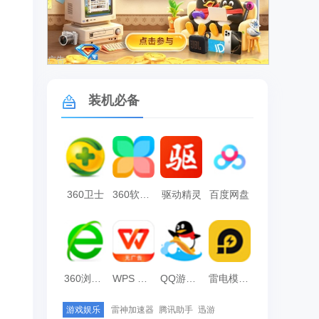
广告
装机必备
360卫士
360软件管家
驱动精灵
百度网盘
360浏览器
WPS Office
QQ游戏大厅
雷电模拟器
游戏娱乐
雷神加速器
腾讯助手
迅游