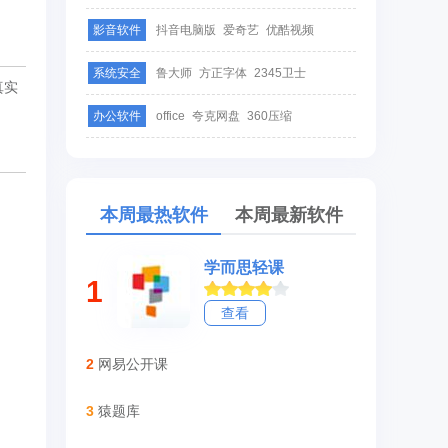
影音软件
抖音电脑版
爱奇艺
优酷视频
系统安全
鲁大师
方正字体
2345卫士
真实
办公软件
office
夸克网盘
360压缩
本周最热软件
本周最新软件
学而思轻课
1
查看
2
网易公开课
3
猿题库