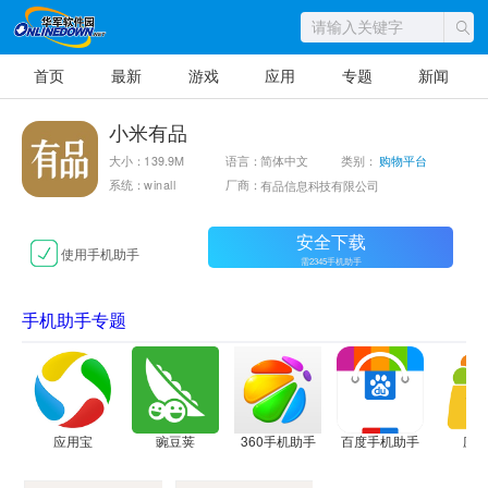
首页
最新
游戏
应用
专题
新闻
小米有品
大小：139.9M
语言：简体中文
类别：
购物平台
系统：winall
厂商：
有品信息科技有限公司
安全下载
使用手机助手
需2345手机助手
手机助手专题
应用宝
豌豆荚
360手机助手
百度手机助手
应