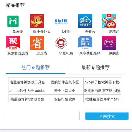
精品推荐
货麦麦
疆小哥外卖
IoT库
惠牧云
统统购
聚划算优惠券
连连省
华夏杞福
众享共配经销商
伊的家
热门专题推荐
最新专题推荐
暗黑破坏神游戏工具合
团购软件合集专区
p2p种子搜索神器下载-
adobe软件大全-adobe
安全上网大全
浏览器电脑版下载-浏览
集
P2P种子搜索神器专题
暗黑破坏神3游戏合集
安信行情软件
按键精灵软件哪个好?
全系列软件下载-adobe
器下载合集
按键精灵软件合集
软件下载