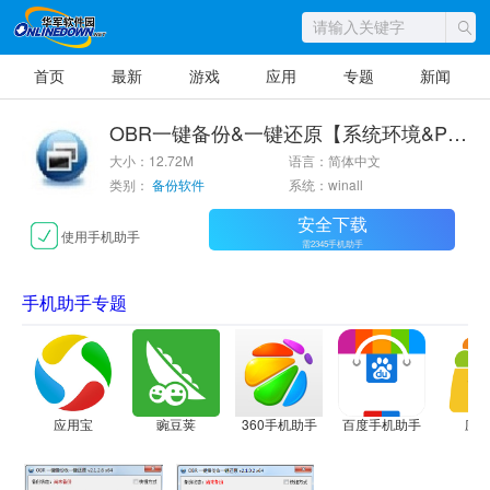
首页
最新
游戏
应用
专题
新闻
OBR一键备份&一键还原【系统环境&PE通用】
大小：12.72M
语言：简体中文
类别：
备份软件
系统：winall
安全下载
使用手机助手
需2345手机助手
手机助手专题
应用宝
豌豆荚
360手机助手
百度手机助手
应