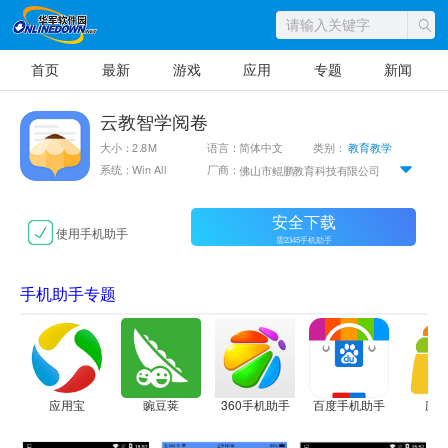
首页
最新
游戏
应用
专题
新闻
云教智学阅卷
大小：2.8M
语言：简体中文
类别：
教育教学
系统：Win All
厂商：
佛山市鲲鹏教育科技有限公司
安全下载
使用手机助手
需2345手机助手
手机助手专题
应用宝
豌豆荚
360手机助手
百度手机助手
应