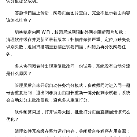
认分值提交成功。
答题卡扫描上传后，阅卷页面图片空白、完全不显示卷面内容
该怎么排查？
切换稳定内网 WiFi，校园局域网限制外网会阻断图片加载；
清理软件缓存并更新至最新版本；扫描件倾斜严重、定位点缺失会
识别失败，退回扫描端重新摆正试卷扫描，纠错后再分发阅卷任
务。
多人协同阅卷时出现重复批改同一份试卷，系统没有自动分流
是什么原因？
管理员后台未开启自动任务均分模式，多教师同时进入同一题
号会重复批阅；退出阅卷页面由组长重新一键分配剩余试卷，系统
会自动划分未批改份数，避免多人重复打分。
软件频繁闪退，打开试卷大图、批量打分页面直接崩溃该怎么
优化？
清理软件冗余缓存释放运行内存，关闭后台多程序占用资源；