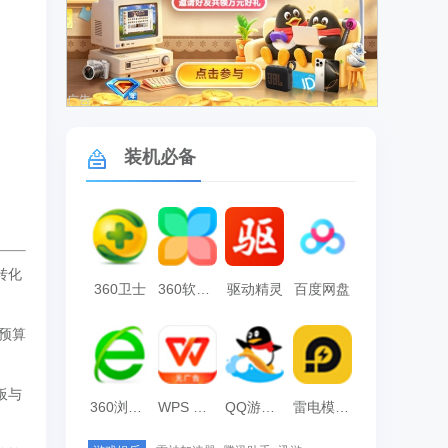
广告
装机必备
转化
360卫士
360软件管家
驱动精灵
百度网盘
预算
板与
360浏览器
WPS Office
QQ游戏大厅
雷电模拟器