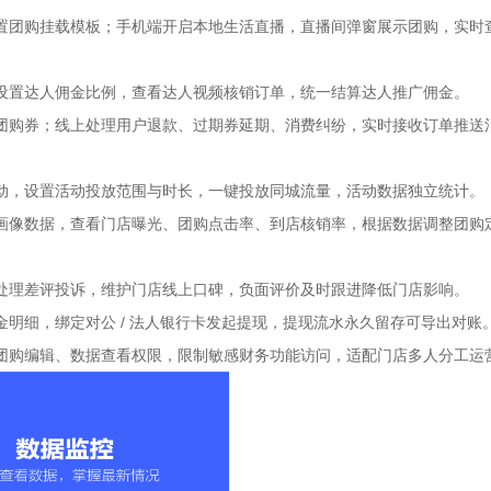
置团购挂载模板；手机端开启本地生活直播，直播间弹窗展示团购，实时
设置达人佣金比例，查看达人视频核销订单，统一结算达人推广佣金。
团购券；线上处理用户退款、过期券延期、消费纠纷，实时接收订单推送
动，设置活动投放范围与时长，一键投放同城流量，活动数据独立统计。
画像数据，查看门店曝光、团购点击率、到店核销率，根据数据调整团购
处理差评投诉，维护门店线上口碑，负面评价及时跟进降低门店影响。
明细，绑定对公 / 法人银行卡发起提现，提现流水永久留存可导出对账
团购编辑、数据查看权限，限制敏感财务功能访问，适配门店多人分工运