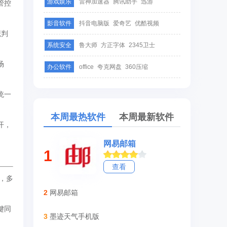
游戏娱乐
雷神加速器
腾讯助手
迅游
管控
影音软件
抖音电脑版
爱奇艺
优酷视频
观判
系统安全
鲁大师
方正字体
2345卫士
场
办公软件
office
夸克网盘
360压缩
统一
本周最热软件
本周最新软件
开，
网易邮箱
1
查看
，多
2
网易邮箱
键同
3
墨迹天气手机版