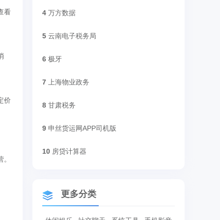
查看
4
万方数据
5
云南电子税务局
消
6
极牙
7
上海物业政务
定价
8
甘肃税务
9
申丝货运网APP司机版
。
10
房贷计算器
营。
更多分类