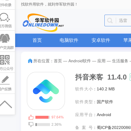
找软件用软件，就到华军软件园！
迅雷
首页
电脑软件
安卓软件
苹
所在位置：
首页
—
Android软件
—
应用
—
生活服务
抖音来客 11.4.0
软件大小
：
140.2 MB
软件类型
：
国产软件
应用平台
：
Android
97.64%
2.36%
备案号
：
蜀ICP备20220086