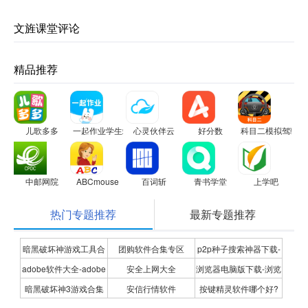
文旌课堂评论
精品推荐
儿歌多多
一起作业学生端
心灵伙伴云
好分数
科目二模拟驾驶学
中邮网院
ABCmouse
百词斩
青书学堂
上学吧
热门专题推荐
最新专题推荐
暗黑破坏神游戏工具合
团购软件合集专区
p2p种子搜索神器下载-
adobe软件大全-adobe
安全上网大全
浏览器电脑版下载-浏览
集
P2P种子搜索神器专题
暗黑破坏神3游戏合集
安信行情软件
按键精灵软件哪个好?
全系列软件下载-adobe
器下载合集