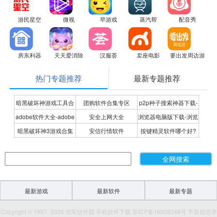
游民星空
微视
早游戏
蒸汽帮
配音秀
房东利器
天天爱消除
汉服荟
卖座电影
要出发周边游
热门专题推荐
最新专题推荐
暗黑破坏神游戏工具合
团购软件合集专区
p2p种子搜索神器下载-
adobe软件大全-adobe
安全上网大全
浏览器电脑版下载-浏览
集
P2P种子搜索神器专题
暗黑破坏神3游戏合集
安信行情软件
按键精灵软件哪个好?
全系列软件下载-adobe
器下载合集
按键精灵软件合集
软件下载
最新游戏
最新软件
最新专题
Copyright © 1997- 2026 华军软件园 手机软件下载 苏ICP备16008348号 不良信息举