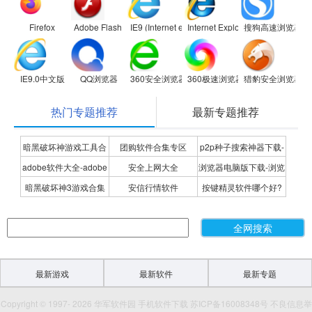
Firefox
Adobe Flash Player
IE9 (Internet explorer 9)
Internet Explorer 8
搜狗高速浏览器
IE9.0中文版
QQ浏览器
360安全浏览器
360极速浏览器
猎豹安全浏览器
热门专题推荐
最新专题推荐
暗黑破坏神游戏工具合
团购软件合集专区
p2p种子搜索神器下载-
adobe软件大全-adobe
安全上网大全
浏览器电脑版下载-浏览
集
P2P种子搜索神器专题
暗黑破坏神3游戏合集
安信行情软件
按键精灵软件哪个好?
全系列软件下载-adobe
器下载合集
按键精灵软件合集
软件下载
最新游戏
最新软件
最新专题
Copyright © 1997- 2026 华军软件园 手机软件下载 苏ICP备16008348号 不良信息举