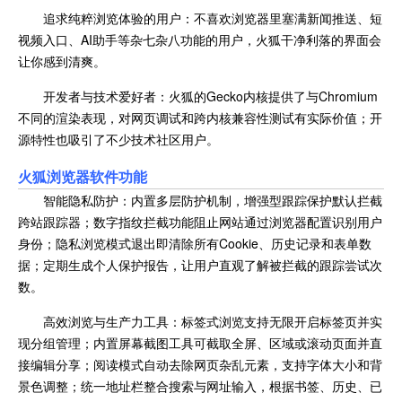
追求纯粹浏览体验的用户：不喜欢浏览器里塞满新闻推送、短
视频入口、AI助手等杂七杂八功能的用户，火狐干净利落的界面会
让你感到清爽。
开发者与技术爱好者：火狐的Gecko内核提供了与Chromium
不同的渲染表现，对网页调试和跨内核兼容性测试有实际价值；开
源特性也吸引了不少技术社区用户。
火狐浏览器软件功能
智能隐私防护：内置多层防护机制，增强型跟踪保护默认拦截
跨站跟踪器；数字指纹拦截功能阻止网站通过浏览器配置识别用户
身份；隐私浏览模式退出即清除所有Cookie、历史记录和表单数
据；定期生成个人保护报告，让用户直观了解被拦截的跟踪尝试次
数。
高效浏览与生产力工具：标签式浏览支持无限开启标签页并实
现分组管理；内置屏幕截图工具可截取全屏、区域或滚动页面并直
接编辑分享；阅读模式自动去除网页杂乱元素，支持字体大小和背
景色调整；统一地址栏整合搜索与网址输入，根据书签、历史、已