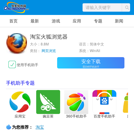
首页
最新
游戏
应用
专题
新闻
淘宝火狐浏览器
大小：8.8M
语言：简体中文
类别：
网页浏览
系统：WinAll
安全下载
使用手机助手
需2345手机助手
手机助手专题
应用宝
豌豆荚
360手机助手
百度手机助手
应
为您推荐：
淘宝