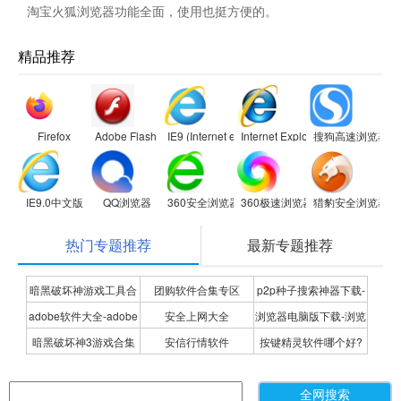
淘宝火狐浏览器功能全面，使用也挺方便的。
精品推荐
Firefox
Adobe Flash Player
IE9 (Internet explorer 9)
Internet Explorer 8
搜狗高速浏览器
IE9.0中文版
QQ浏览器
360安全浏览器
360极速浏览器
猎豹安全浏览器
热门专题推荐
最新专题推荐
暗黑破坏神游戏工具合
团购软件合集专区
p2p种子搜索神器下载-
adobe软件大全-adobe
安全上网大全
浏览器电脑版下载-浏览
集
P2P种子搜索神器专题
暗黑破坏神3游戏合集
安信行情软件
按键精灵软件哪个好?
全系列软件下载-adobe
器下载合集
按键精灵软件合集
软件下载