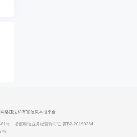
通
省网络违法和有害信息举报平台
461号
增值电信业务经营许可证:苏B2-20190284
统
支持