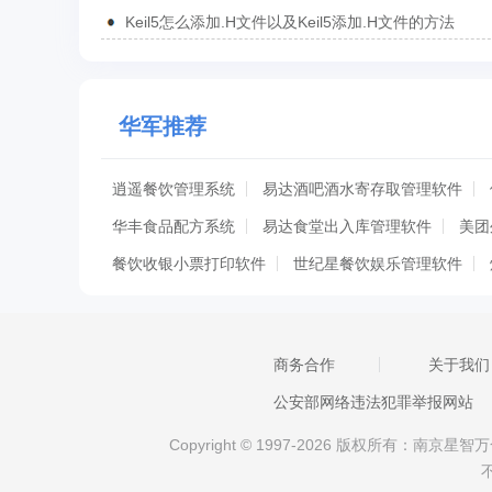
Keil5怎么添加.H文件以及Keil5添加.H文件的方法
华军推荐
逍遥餐饮管理系统
易达酒吧酒水寄存取管理软件
华丰食品配方系统
易达食堂出入库管理软件
美团
餐饮收银小票打印软件
世纪星餐饮娱乐管理软件
速拓餐饮管理系统
汇通餐饮管理软件
旅游旅行社
易达宾馆收据管理打印软件
微订点单系统
易达景
商务合作
关于我们
易得优餐饮库管系统WEB版
高品收银系统
营养
公安部网络违法犯罪举报网站
思飞咖啡厅销售管理
易小盟餐饮软件
餐厅采购统
Copyright © 1997-2026 版权所有：南
德易力明酒店茶楼管理系统SQL版
天虹餐饮预订管
超易健身房管理系统
超易酒店管理软件
天意棋牌