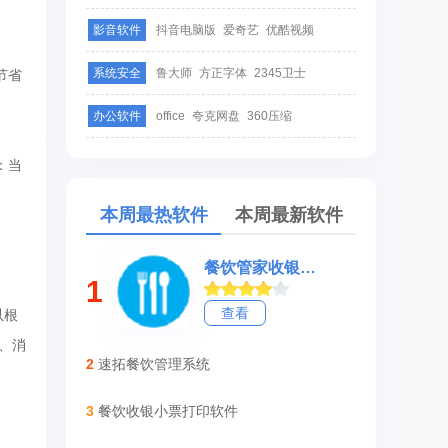
影音软件
抖音电脑版
爱奇艺
优酷视频
系统安全
鲁大师
方正字体
2345卫士
节省
办公软件
office
夸克网盘
360压缩
：当
本周最热软件
本周最新软件
餐饮管家收银软件
1
查看
以根
、消
2
速拓餐饮管理系统
3
餐饮收银小票打印软件