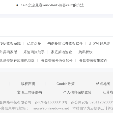
51单片机项目的方法
Keil5怎么兼容keil2-Keil5兼容keil2的方法
便捷收银系统
亿奇点餐
书剑餐饮点餐收银软件
汇客收银系统
外卖商家版
乐途商旅助手
家庭菜谱速查
鹦鹉餐饮
烘焙专家轻应用电商版
餐饮管家云收银软件
餐饮管家收银软件
管理系统软件
通用餐饮管理系统软件
求索餐饮管理系统
区游船计时收费管理软件
德易力明酒店茶楼管理系统
天下美食
版权声明
Cookie政策
站点地图
管理师
一店通烟酒食品收银软件
天店餐饮收银系统
店来客饮食
文明上网提倡书
个人信息保护政策
江苏
计查询系统
汇锦国际酒店管理系统
德易力明餐饮娱乐管理系统
京星智万合网络科技有限公司
苏ICP备16008348号
苏公网安备 32011202000
理软件
顺易达餐饮管理软件
餐厅点菜系统
维克餐饮娱乐管理系
不良信息举报邮箱：
news@onlinedown.net
本站由华为云提供云计算
室计费管理系统
麦凯思咖啡厅管理软件
安智餐饮管理系统