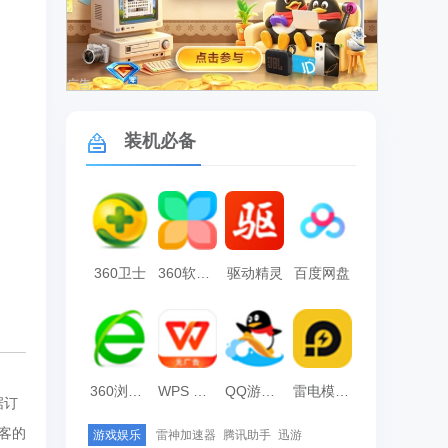
广告
装机必备
360卫士
360软件管家
驱动精灵
百度网盘
360浏览器
WPS Office
QQ游戏大厅
雷电模拟器
据订
客的
游戏娱乐
雷神加速器
腾讯助手
迅游