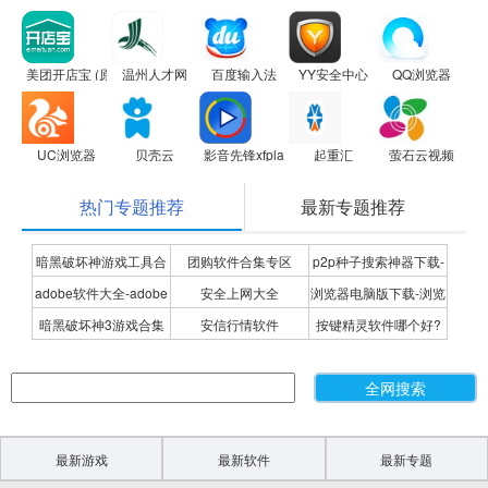
美团开店宝 (原美团商家)
温州人才网
百度输入法
YY安全中心
QQ浏览器
UC浏览器
贝壳云
影音先锋xfplay 2.9.0 For iphone
起重汇
萤石云视频
热门专题推荐
最新专题推荐
暗黑破坏神游戏工具合
团购软件合集专区
p2p种子搜索神器下载-
adobe软件大全-adobe
安全上网大全
浏览器电脑版下载-浏览
集
P2P种子搜索神器专题
暗黑破坏神3游戏合集
安信行情软件
按键精灵软件哪个好?
全系列软件下载-adobe
器下载合集
按键精灵软件合集
软件下载
最新游戏
最新软件
最新专题