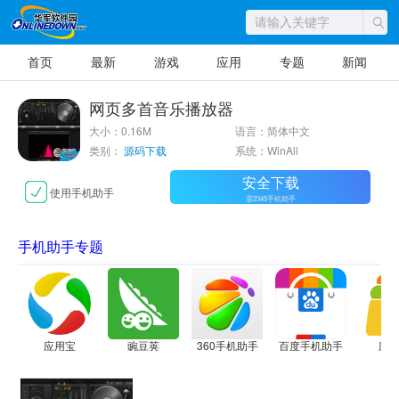
首页
最新
游戏
应用
专题
新闻
网页多首音乐播放器
大小：0.16M
语言：简体中文
类别：
源码下载
系统：WinAll
安全下载
使用手机助手
需2345手机助手
手机助手专题
应用宝
豌豆荚
360手机助手
百度手机助手
应