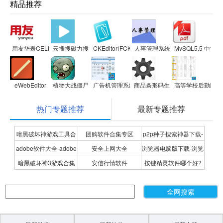
精品推荐
用友华表CELL插件
云播搜磁力搜索
CKEditor(FCKeditor)富文本编辑器
人事管理系统
MySQL5.5 中文版
eWebEditor
植物大战僵尸网页版
广告机管理系统
商品条形码生成器
高等学校后勤网站
热门专题推荐
最新专题推荐
暗黑破坏神游戏工具合
团购软件合集专区
p2p种子搜索神器下载-
adobe软件大全-adobe
安全上网大全
浏览器电脑版下载-浏览
集
P2P种子搜索神器专题
暗黑破坏神3游戏合集
安信行情软件
按键精灵软件哪个好?
全系列软件下载-adobe
器下载合集
按键精灵软件合集
软件下载