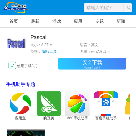
首页
最新
游戏
应用
专题
新闻
Pascal
大小：3.27 M
语言：英文
类别：
编程工具
系统：win7及以上
安全下载
使用手机助手
需2345手机助手
手机助手专题
应用宝
豌豆荚
360手机助手
百度手机助手
应