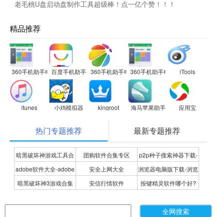
老毛桃U盘启动盘制作工具超级棒！点一亿个赞！！！
精品推荐
360手机助手电脑版
百度手机助手
360手机助手电脑版
360手机助手电脑版
iTools
itunes
小鸡模拟器
kingroot
海马苹果助手
应用宝
热门专题推荐
最新专题推荐
暗黑破坏神游戏工具合
团购软件合集专区
p2p种子搜索神器下载-
adobe软件大全-adobe
安全上网大全
浏览器电脑版下载-浏览
集
P2P种子搜索神器专题
暗黑破坏神3游戏合集
安信行情软件
按键精灵软件哪个好?
全系列软件下载-adobe
器下载合集
按键精灵软件合集
软件下载