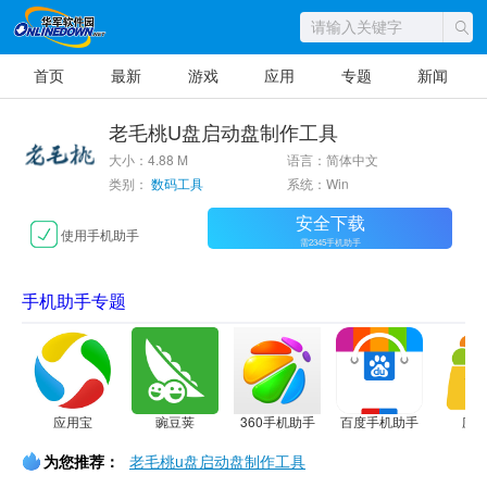
首页
最新
游戏
应用
专题
新闻
老毛桃U盘启动盘制作工具
大小：4.88 M
语言：简体中文
类别：
数码工具
系统：Win
安全下载
使用手机助手
需2345手机助手
手机助手专题
应用宝
豌豆荚
360手机助手
百度手机助手
应
为您推荐：
老毛桃u盘启动盘制作工具