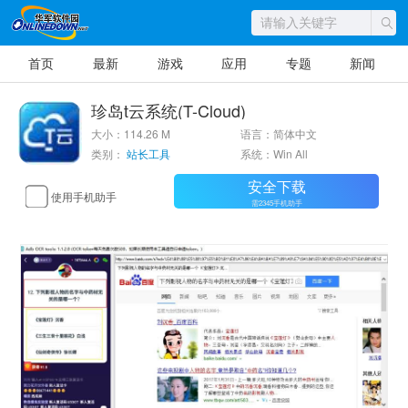
首页
最新
游戏
应用
专题
新闻
珍岛t云系统(T-Cloud)
大小：114.26 M
语言：简体中文
类别：
站长工具
系统：Win All
安全下载
使用手机助手
需2345手机助手