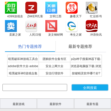
4399游戏盒
ZAKER扎客
文明江西
趣看天下
忙豆听书
卖家之家
人民日报
龙文钢材网
考生之家
冲浪快讯
热门专题推荐
最新专题推荐
暗黑破坏神游戏工具合
团购软件合集专区
p2p种子搜索神器下载-
adobe软件大全-adobe
安全上网大全
浏览器电脑版下载-浏览
集
P2P种子搜索神器专题
暗黑破坏神3游戏合集
安信行情软件
按键精灵软件哪个好?
全系列软件下载-adobe
器下载合集
按键精灵软件合集
软件下载
最新游戏
最新软件
最新专题