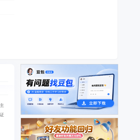
主
广告
证