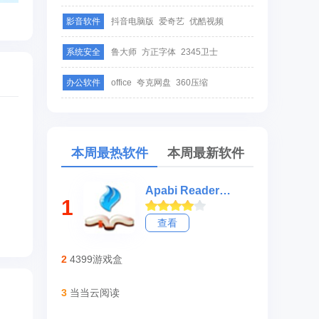
影音软件
抖音电脑版
爱奇艺
优酷视频
系统安全
鲁大师
方正字体
2345卫士
办公软件
office
夸克网盘
360压缩
本周最热软件
本周最新软件
Apabi Reader(ceb文件阅读器)
1
查看
2
4399游戏盒
3
当当云阅读