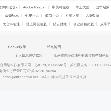
eb文件阅读器)
Adobe Reader
中关村在线
掌上大医
国学启蒙
蛋壳绘本
七麦小说
笔筒小说
卖家之家
见微数据
太仓科创通
慧上网极速版
猎云财经
创业邦精简版
成果平
市慈云寺
菏泽郓城
版纳手机台
爱阅读
新体育网客户端
汝城
博牛论坛
科技化通
青春福州
信用烟台
搜陶App
Cookie政策
站点地图
汇路演
览富财经
个人信息保护政策
江苏省网络违法和有害信息举报平台
京星智万合网络科技有限公司
苏ICP备16008348号
苏公网安备 32011202000
电信业务经营许可证:苏B2-20190284
news@onlinedown.net
本站由华为云提供云计算支持