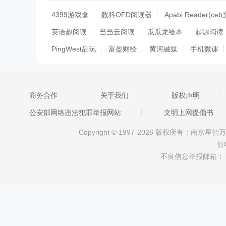
4399游戏盒
数科OFD阅读器
Apabi Reader(c
英语趣阅读
当当云阅读
瓜瓜龙绘本
起源阅读
PingWest品玩
富盈财经
黄河融媒
手机微课
云上龙口
智慧怀来
掌握鲁中
爱干货
无锡
智慧蓟州
掌上浦城
惠东Plus
播放器
智慧
商务合作
关于我们
版权声明
智慧广电APP
蜂鸟财经
梅县区网站
京丰水务
公安部网络违法犯罪举报网站
文明上网提倡书
Copyright © 1997-2026 版权所有：南
值
不良信息举报邮箱：