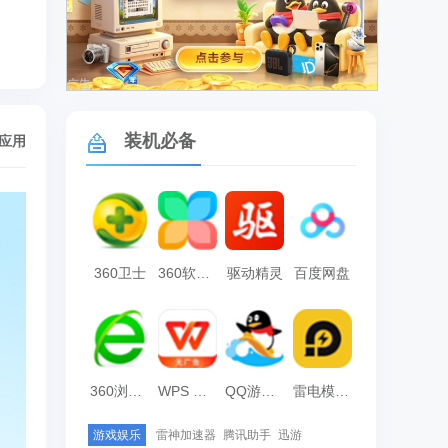
广告
装机必备
/应用
360卫士
360软件管家
驱动精灵
百度网盘
360浏览器
WPS Office
QQ游戏大厅
雷电模拟器
游戏娱乐
雷神加速器
腾讯助手
迅游