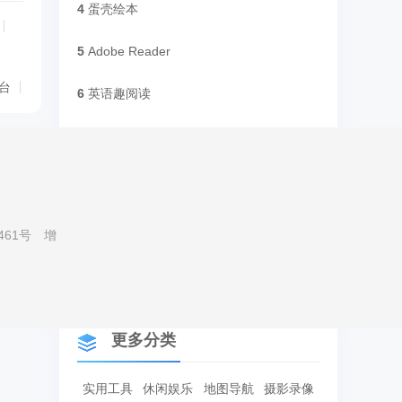
4
蛋壳绘本
5
Adobe Reader
台
6
英语趣阅读
7
数科OFD阅读器
8
央视新闻
9
中关村在线
461号
增
10
央视新闻
更多分类
实用工具
休闲娱乐
地图导航
摄影录像