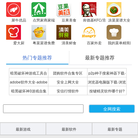
犀牛优品
点慧家商家端
豆果美食
肯德基KFC(官方版）
凉菜菜谱大全
爱大厨
粤菜菜谱免费版
清美鲜食
百家外卖
我的菜单精简版
热门专题推荐
最新专题推荐
暗黑破坏神游戏工具合
团购软件合集专区
p2p种子搜索神器下载-
adobe软件大全-adobe
安全上网大全
浏览器电脑版下载-浏览
集
P2P种子搜索神器专题
暗黑破坏神3游戏合集
安信行情软件
按键精灵软件哪个好?
全系列软件下载-adobe
器下载合集
按键精灵软件合集
软件下载
最新游戏
最新软件
最新专题