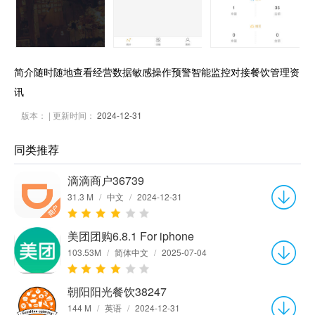
简介随时随地查看经营数据敏感操作预警智能监控对接餐饮管理资
讯
版本：
| 更新时间：
2024-12-31
同类推荐
滴滴商户36739
31.3 M
/
中文
/
2024-12-31
美团团购6.8.1 For iphone
103.53M
/
简体中文
/
2025-07-04
朝阳阳光餐饮38247
144 M
/
英语
/
2024-12-31